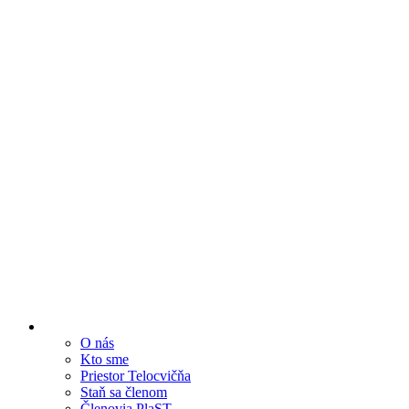
O nás
Kto sme
Priestor Telocvičňa
Staň sa členom
Členovia PlaST