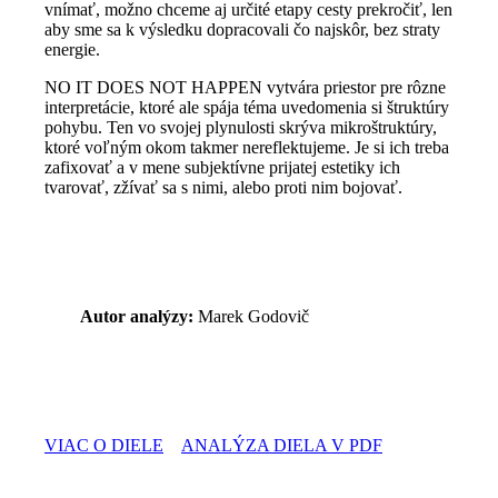
vnímať, možno chceme aj určité etapy cesty prekročiť, len
aby sme sa k výsledku dopracovali čo najskôr, bez straty
energie.
NO IT DOES NOT HAPPEN vytvára priestor pre rôzne
interpretácie, ktoré ale spája téma uvedomenia si štruktúry
pohybu. Ten vo svojej plynulosti skrýva mikroštruktúry,
ktoré voľným okom takmer nereflektujeme. Je si ich treba
zafixovať a v mene subjektívne prijatej estetiky ich
tvarovať, zžívať sa s nimi, alebo proti nim bojovať.
Autor analýzy:
Marek Godovič
VIAC O DIELE
ANALÝZA DIELA V PDF