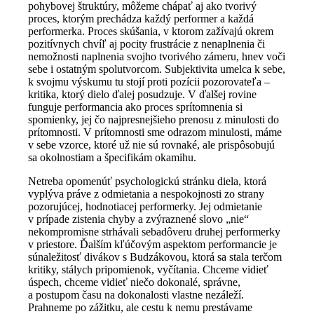
pohybovej štruktúry, môžeme chápať aj ako tvorivý
proces, ktorým prechádza každý performer a každá
performerka. Proces skúšania, v ktorom zažívajú okrem
pozitívnych chvíľ aj pocity frustrácie z nenaplnenia či
nemožnosti naplnenia svojho tvorivého zámeru, hnev voči
sebe i ostatným spolutvorcom. Subjektivita umelca k sebe,
k svojmu výskumu tu stojí proti pozícii pozorovateľa –
kritika, ktorý dielo ďalej posudzuje. V ďalšej rovine
funguje performancia ako proces sprítomnenia si
spomienky, jej čo najpresnejšieho prenosu z minulosti do
prítomnosti. V prítomnosti sme odrazom minulosti, máme
v sebe vzorce, ktoré už nie sú rovnaké, ale prispôsobujú
sa okolnostiam a špecifikám okamihu.
Netreba opomenúť psychologickú stránku diela, ktorá
vyplýva práve z odmietania a nespokojnosti zo strany
pozorujúcej, hodnotiacej performerky. Jej odmietanie
v prípade zistenia chyby a zvýraznené slovo „nie“
nekompromisne strhávali sebadôveru druhej performerky
v priestore. Ďalším kľúčovým aspektom performancie je
súnaležitosť divákov s Budzákovou, ktorá sa stala terčom
kritiky, stálych pripomienok, vyčítania. Chceme vidieť
úspech, chceme vidieť niečo dokonalé, správne,
a postupom času na dokonalosti vlastne nezáleží.
Prahneme po zážitku, ale cestu k nemu prestávame