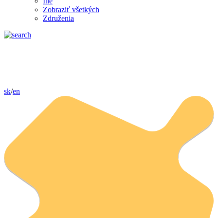
Iné
Zobraziť všetkých
Združenia
sk
/
en