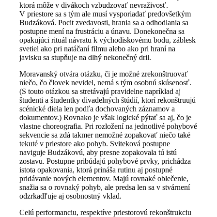
ktorá môže v divákoch vzbudzovať nevraživosť.
V priestore sa s tým ale musí vysporiadať predovšetkým
Budzáková. Pocit zvedavosti, hrania sa a odhodlania sa
postupne mení na frustráciu a únavu. Donekonečna sa
opakujúci rituál návratu k východiskovému bodu, záblesk
svetiel ako pri natáčaní filmu alebo ako pri hraní na
javisku sa stupňuje na dlhý nekonečný dril.
Moravanský otvára otázku, či je možné zrekonštruovať
niečo, čo človek nevidel, nemá s tým osobnú skúsenosť.
(S touto otázkou sa stretávajú pravidelne napríklad aj
študenti a študentky divadelných štúdií, ktorí rekonštruujú
scénické diela len podľa dochovaných záznamov a
dokumentov.) Rovnako je však logické pýtať sa aj, čo je
vlastne choreografia. Pri rozložení na jednotlivé pohybové
sekvencie sa zdá takmer nemožné zopakovať niečo také
tekuté v priestore ako pohyb. Sviteková postupne
naviguje Budzákovú, aby presne zopakovala tú istú
zostavu. Postupne pribúdajú pohybové prvky, prichádza
istota opakovania, ktorá prináša rutinu aj postupné
pridávanie nových elementov. Majú rovnaké oblečenie,
snažia sa o rovnaký pohyb, ale predsa len sa v stvárnení
odzrkadľuje aj osobnostný vklad.
Celú performanciu, respektíve priestorovú rekonštrukciu