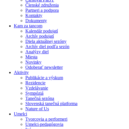
Členské združenia
Partneri a podpora
Kontakty
Dokumenty
Kam za tancom
Kalendár podujatí
Archív podujatí
Diela aktuálnej sezóny
Archív diel podľa sezón
Analýzy diel
Miesta
Novinky
Odoberať newsletter
Aktivity
Publikácie a výskum
Rezidencie
Vzdelávanie
Sympóziá
Tanečná sezóna
Slovenská tanečná platforma
Nature of Us
Umelci
Tvorcovia a performeri
Umelci-pedagógovia