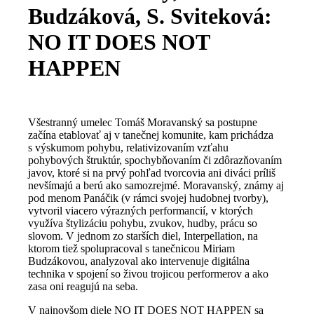
Budzáková, S. Sviteková:
NO IT DOES NOT
HAPPEN
Všestranný umelec Tomáš Moravanský sa postupne
začína etablovať aj v tanečnej komunite, kam prichádza
s výskumom pohybu, relativizovaním vzťahu
pohybových štruktúr, spochybňovaním či zdôrazňovaním
javov, ktoré si na prvý pohľad tvorcovia ani diváci príliš
nevšímajú a berú ako samozrejmé. Moravanský, známy aj
pod menom Panáčik (v rámci svojej hudobnej tvorby),
vytvoril viacero výrazných performancií, v ktorých
využíva štylizáciu pohybu, zvukov, hudby, prácu so
slovom. V jednom zo starších diel, Interpellation, na
ktorom tiež spolupracoval s tanečnicou Miriam
Budzákovou, analyzoval ako intervenuje digitálna
technika v spojení so živou trojicou performerov a ako
zasa oni reagujú na seba.
V najnovšom diele NO IT DOES NOT HAPPEN sa