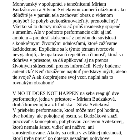
Moravanský v spolupráci s tanečnicami Miriam
Budzákovou a Silviou Svitekovou zaoberá otázkami: ako
dôležité je v pamäti tela zachovať obraz o videnom
pohybe? Je pohyb zrekonštruovateľný, prenositeľný?
Všetko sú to dotazy možno až príliš insidersky spojené
s umením. Ale v podtexte performancie cítiť aj inú
ambíciu – preniesť skúsenosť z pohybu do súvislosti
s konkrétnymi životnými udalosťami, ktoré zažívame
každodenne. Explicitne sa k týmto témam tvorcovia
nevyjadrujú, ale opakovaná repetitívna činnosť, ktorá sa
dohráva v priestore, sa dá aplikovať aj na prenos
životných skúseností, prenos informácií. Kedy budeme
autentickí? Keď dokážeme naplniť predstavy iných, alebo
tie svoje? A ak skopírujeme svoj vzor, naplní nás to
rovnakým obsahom?
V NO IT DOES NOT HAPPEN na seba reagujú dve
performerky, jedna v priestore – Miriam Budzáková,
druhá komentujúca z hľadiska – Silvia Sviteková.
V priebehu performancie, ktorá môže mať pol hodinu,
dve hodiny, ale pokojne aj osem, sa Budzáková snaží
pracovať s konceptom, pohybovou zostavou Svitekovej,
ktorú nemala šancu vidieť ani naživo, ani
sprostredkovane. Akoby sa ocitla v zvláštnej miestnosti,
ktorú treba prejsť po doteraz neznámej pohybovej