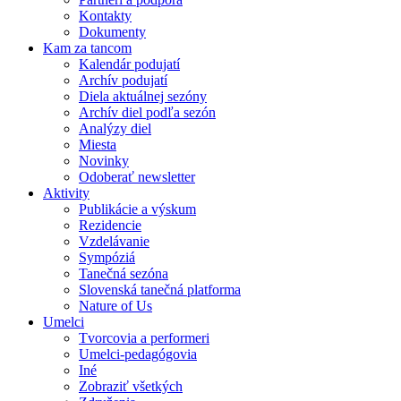
Kontakty
Dokumenty
Kam za tancom
Kalendár podujatí
Archív podujatí
Diela aktuálnej sezóny
Archív diel podľa sezón
Analýzy diel
Miesta
Novinky
Odoberať newsletter
Aktivity
Publikácie a výskum
Rezidencie
Vzdelávanie
Sympóziá
Tanečná sezóna
Slovenská tanečná platforma
Nature of Us
Umelci
Tvorcovia a performeri
Umelci-pedagógovia
Iné
Zobraziť všetkých