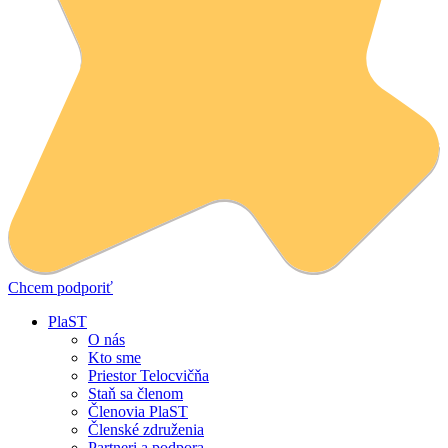
Chcem podporiť
PlaST
O nás
Kto sme
Priestor Telocvičňa
Staň sa členom
Členovia PlaST
Členské združenia
Partneri a podpora