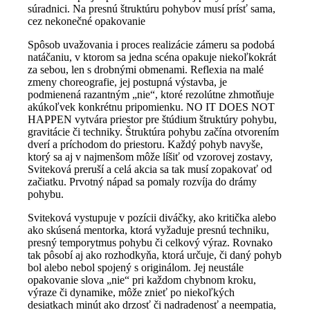
súradnici. Na presnú štruktúru pohybov musí prísť sama,
cez nekonečné opakovanie
Spôsob uvažovania i proces realizácie zámeru sa podobá
natáčaniu, v ktorom sa jedna scéna opakuje niekoľkokrát
za sebou, len s drobnými obmenami. Reflexia na malé
zmeny choreografie, jej postupná výstavba, je
podmienená razantným „nie“, ktoré rezolútne zhmotňuje
akúkoľvek konkrétnu pripomienku. NO IT DOES NOT
HAPPEN vytvára priestor pre štúdium štruktúry pohybu,
gravitácie či techniky. Štruktúra pohybu začína otvorením
dverí a príchodom do priestoru. Každý pohyb navyše,
ktorý sa aj v najmenšom môže líšiť od vzorovej zostavy,
Sviteková preruší a celá akcia sa tak musí zopakovať od
začiatku. Prvotný nápad sa pomaly rozvíja do drámy
pohybu.
Sviteková vystupuje v pozícii diváčky, ako kritička alebo
ako skúsená mentorka, ktorá vyžaduje presnú techniku,
presný temporytmus pohybu či celkový výraz. Rovnako
tak pôsobí aj ako rozhodkyňa, ktorá určuje, či daný pohyb
bol alebo nebol spojený s originálom. Jej neustále
opakovanie slova „nie“ pri každom chybnom kroku,
výraze či dynamike, môže znieť po niekoľkých
desiatkach minút ako drzosť či nadradenosť a neempatia,