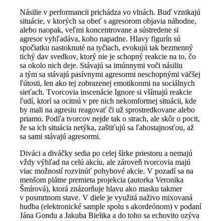
Násilie v performancii prichádza vo vlnách. Buď vznikajú
situácie, v ktorých sa obeť s agresorom objavia náhodne,
alebo naopak, veľmi koncentrovane a sústredene si
agresor vyhľadáva, koho napadne. Hlavy figurín sú
spočiatku nastoknuté na tyčiach, evokujú tak bezmenný
tichý dav svedkov, ktorý nie je schopný reakcie na to, čo
sa okolo nich deje. Stávajú sa imúnnymi voči násiliu
a tým sa stávajú pasívnymi agresormi neschopnými väčšej
ľútosti, len ako tej zobrazenej emotikonmi na sociálnych
sieťach. Tvorcovia inscenácie Ignore si všímajú reakcie
ľudí, ktorí sa ocitnú v pre nich nekomfortnej situácii, kde
by mali na agresiu reagovať či už sprostredkovane alebo
priamo. Podľa tvorcov nejde tak o strach, ale skôr o pocit,
že sa ich situácia netýka, zaštiťujú sa ľahostajnosťou, až
sa sami stávajú agresormi.
Diváci a diváčky sedia po celej šírke priestoru a nemajú
vždy výhľad na celú akciu, ale zároveň tvorcovia majú
viac možností rozvinúť pohybové akcie. V pozadí sa na
menšom plátne premieta projekcia (autorka Veronika
Šmírová), ktorá znázorňuje hlavu ako masku takmer
v posmrtnom stave. V diele je využitá naživo mixovaná
hudba (elektronické sample spolu s akordeónom) v podaní
Jána Gondu a Jakuba Bielika a do toho sa echovito ozýva