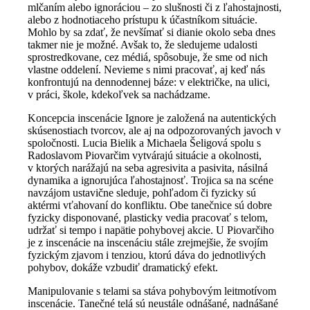
mlčaním alebo ignoráciou – zo slušnosti či z ľahostajnosti,
alebo z hodnotiaceho prístupu k účastníkom situácie.
Mohlo by sa zdať, že nevšímať si dianie okolo seba dnes
takmer nie je možné. Avšak to, že sledujeme udalosti
sprostredkovane, cez médiá, spôsobuje, že sme od nich
vlastne oddelení. Nevieme s nimi pracovať, aj keď nás
konfrontujú na dennodennej báze: v električke, na ulici,
v práci, škole, kdekoľvek sa nachádzame.
Koncepcia inscenácie Ignore je založená na autentických
skúsenostiach tvorcov, ale aj na odpozorovaných javoch v
spoločnosti. Lucia Bielik a Michaela Šeligová spolu s
Radoslavom Piovarčim vytvárajú situácie a okolnosti,
v ktorých narážajú na seba agresivita a pasivita, násilná
dynamika a ignorujúca ľahostajnosť. Trojica sa na scéne
navzájom ustavične sleduje, pohľadom či fyzicky sú
aktérmi vťahovaní do konfliktu. Obe tanečnice sú dobre
fyzicky disponované, plasticky vedia pracovať s telom,
udržať si tempo i napätie pohybovej akcie. U Piovarčiho
je z inscenácie na inscenáciu stále zrejmejšie, že svojím
fyzickým zjavom i tenziou, ktorú dáva do jednotlivých
pohybov, dokáže vzbudiť dramatický efekt.
Manipulovanie s telami sa stáva pohybovým leitmotívom
inscenácie. Tanečné telá sú neustále odnášané, nadnášané