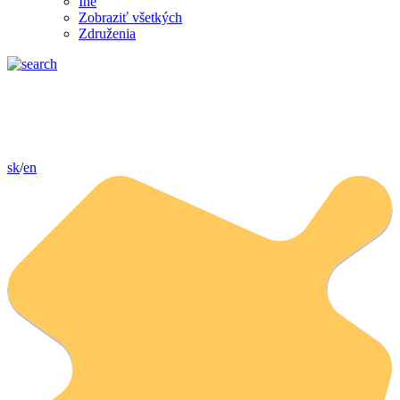
Iné
Zobraziť všetkých
Združenia
sk
/
en