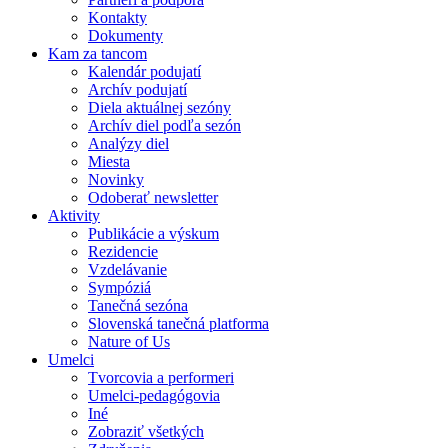
Kontakty
Dokumenty
Kam za tancom
Kalendár podujatí
Archív podujatí
Diela aktuálnej sezóny
Archív diel podľa sezón
Analýzy diel
Miesta
Novinky
Odoberať newsletter
Aktivity
Publikácie a výskum
Rezidencie
Vzdelávanie
Sympóziá
Tanečná sezóna
Slovenská tanečná platforma
Nature of Us
Umelci
Tvorcovia a performeri
Umelci-pedagógovia
Iné
Zobraziť všetkých