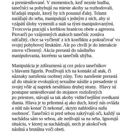
a premiestňované. V momentoch, keď neznie hudba,
tanečníci sa pohybujú na mieste akoby sa rozhodovali,
hľadajú impulz, ktorý by ich posunul ďalej. Telami
narážajú do seba, manipulujú s jedným z nich, aby si
vzápätí úlohy vymenili a stali sa tými manipulovanými.
Tvorcovia pracujú s krehkou hranicou obete a agresora.
Piovarči po vzájomných atakoch tanečníc zostáva
odťažitý, chce sa vyčleniť z ich konfliktu a pokračovať vo
svojej pohybovej štruktúre. Ale po chvíli je do interakcie
znovu včlenený. Akcia prerastá do násilného
manipulovania, ktorému sa tanečník uhýba.
Manipulácia je zdôraznená aj cez prácu tanečníkov
s hlavami figurín. Používajú ich na kontakt až atak, či
náznaky narušenia osobnej zóny. Toto narušenie prerastá
až do situácie evokujúcej sexuálne násilie a presadenie si
svojej vôle aj napriek nesúhlasu druhej strany. Hlavy sú
postupne umiestňované do stojanov rozložených
po priestore, stávajú sa tak akoby viditeľnejšími svedkami
diania. Hlava je tu prítomná aj ako duch, ktorý nás ovláda
a núti nás konať či nekonať, skryto nahlodáva našu
osobnosť. Tanečníci si pred sebou zakrývajú oči, každý sa
nachádza sám so sebou, ale nedívajú sa na seba. Ignorujú
situáciu, v ktorej sa nachádzajú, nech je akokoľvek
násilná a brutálna voči obeti.