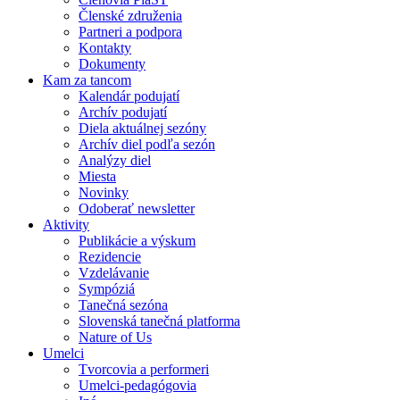
Členské združenia
Partneri a podpora
Kontakty
Dokumenty
Kam za tancom
Kalendár podujatí
Archív podujatí
Diela aktuálnej sezóny
Archív diel podľa sezón
Analýzy diel
Miesta
Novinky
Odoberať newsletter
Aktivity
Publikácie a výskum
Rezidencie
Vzdelávanie
Sympóziá
Tanečná sezóna
Slovenská tanečná platforma
Nature of Us
Umelci
Tvorcovia a performeri
Umelci-pedagógovia