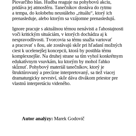
Piovarčiho hlas. Hudba reaguje na pohybovú akciu,
pridáva jej atmosféru. Tanečníkov dostáva do rytmu
a tempa, do kolobehu neustáleho „rituálu“, ktorý ich
prenasleduje, alebo ktorým sa vzájomne prenasledujú.
Ignore pracuje s aktuálnou témou nenávisti a ľahostajnosti
voči kritickým situáciám, v ktorých dochádza aj k
nespravodlivosti. Tvorcovia sa tému snažia variovať
a pracovať s ňou, ale zostávajú skôr pri hľadaní možných
ciest k ucelenejšej koncepcii, ktorá by postihla tému
komplexnejšie. Na druhej strane sa tím vyhol konkrétnym
edukatívnym vsuvkám, ku ktorým by mohol ľahko
skĺznuť. Pohybový materiál tanečníkov, ktorý je
štruktúrovaný a precízne interpretovaný, sa tiež viacej
dramaturgicky nevrství, skôr dáva divákom priestor pre
vlastnú interpretáciu videného.
Autor analýzy:
Marek Godovič