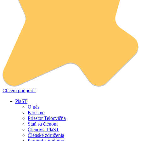
Chcem podporiť
PlaST
O nás
Kto sme
Priestor Telocvičňa
Staň sa členom
Členovia PlaST
Členské združenia
Partneri a podpora