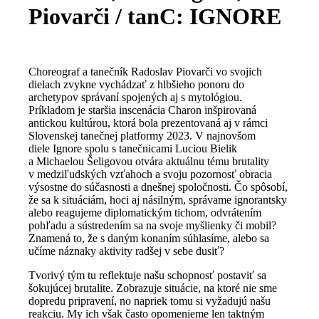
Piovarči / tanC: IGNORE
Choreograf a tanečník Radoslav Piovarči vo svojich
dielach zvykne vychádzať z hlbšieho ponoru do
archetypov správaní spojených aj s mytológiou.
Príkladom je staršia inscenácia Charon inšpirovaná
antickou kultúrou, ktorá bola prezentovaná aj v rámci
Slovenskej tanečnej platformy 2023. V najnovšom
diele Ignore spolu s tanečnicami Luciou Bielik
a Michaelou Šeligovou otvára aktuálnu tému brutality
v medziľudských vzťahoch a svoju pozornosť obracia
výsostne do súčasnosti a dnešnej spoločnosti. Čo spôsobí,
že sa k situáciám, hoci aj násilným, správame ignorantsky
alebo reagujeme diplomatickým tichom, odvrátením
pohľadu a sústredením sa na svoje myšlienky či mobil?
Znamená to, že s daným konaním súhlasíme, alebo sa
učíme náznaky aktivity radšej v sebe dusiť?
Tvorivý tým tu reflektuje našu schopnosť postaviť sa
šokujúcej brutalite. Zobrazuje situácie, na ktoré nie sme
dopredu pripravení, no napriek tomu si vyžadujú našu
reakciu. My ich však často opomenieme len taktným