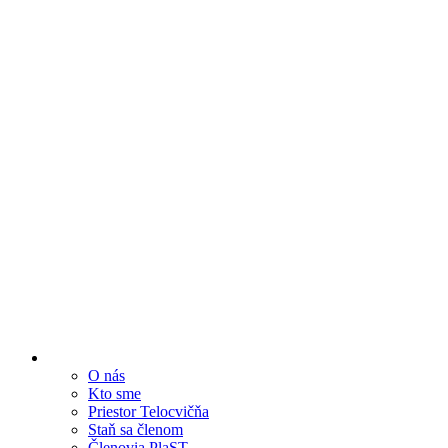
O nás
Kto sme
Priestor Telocvičňa
Staň sa členom
Členovia PlaST