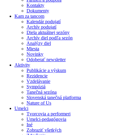
Kontakty
Dokumenty
Kam za tancom
Kalendár podujatí
Archív podujatí
Diela aktuálnej sezóny
Archív diel podľa sezón
Analýzy diel
Miesta
Novinky
Odoberať newsletter
Aktivity
Publikácie a výskum
Rezidencie
Vzdelávanie
Sympóziá
Tanečná sezóna
Slovenská tanečná platforma
Nature of Us
Umelci
Tvorcovia a performeri
Umelci-pedagógovia
Iné
Zobraziť všetkých