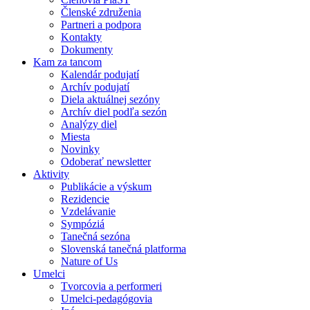
Členské združenia
Partneri a podpora
Kontakty
Dokumenty
Kam za tancom
Kalendár podujatí
Archív podujatí
Diela aktuálnej sezóny
Archív diel podľa sezón
Analýzy diel
Miesta
Novinky
Odoberať newsletter
Aktivity
Publikácie a výskum
Rezidencie
Vzdelávanie
Sympóziá
Tanečná sezóna
Slovenská tanečná platforma
Nature of Us
Umelci
Tvorcovia a performeri
Umelci-pedagógovia