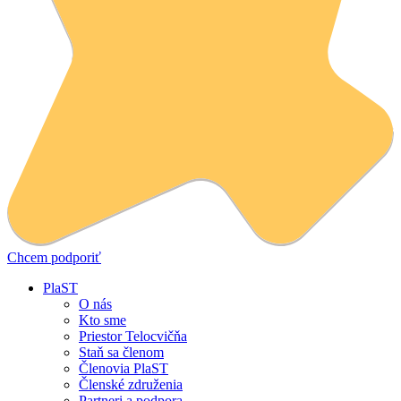
Chcem podporiť
PlaST
O nás
Kto sme
Priestor Telocvičňa
Staň sa členom
Členovia PlaST
Členské združenia
Partneri a podpora