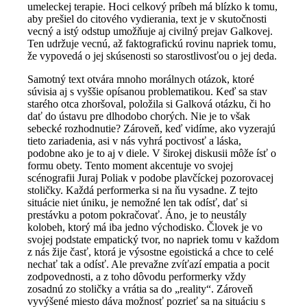
umeleckej terapie. Hoci celkový príbeh má blízko k tomu,
aby prešiel do citového vydierania, text je v skutočnosti
vecný a istý odstup umožňuje aj civilný prejav Galkovej.
Ten udržuje vecnú, až faktografickú rovinu napriek tomu,
že vypovedá o jej skúsenosti so starostlivosťou o jej deda.
Samotný text otvára mnoho morálnych otázok, ktoré
súvisia aj s vyššie opísanou problematikou. Keď sa stav
starého otca zhoršoval, položila si Galková otázku, či ho
dať do ústavu pre dlhodobo chorých. Nie je to však
sebecké rozhodnutie? Zároveň, keď vidíme, ako vyzerajú
tieto zariadenia, asi v nás vyhrá poctivosť a láska,
podobne ako je to aj v diele. V širokej diskusii môže ísť o
formu obety. Tento moment akcentuje vo svojej
scénografii Juraj Poliak v podobe plavčíckej pozorovacej
stoličky. Každá performerka si na ňu vysadne. Z tejto
situácie niet úniku, je nemožné len tak odísť, dať si
prestávku a potom pokračovať. Áno, je to neustály
kolobeh, ktorý má iba jedno východisko. Človek je vo
svojej podstate empatický tvor, no napriek tomu v každom
z nás žije časť, ktorá je výsostne egoistická a chce to celé
nechať tak a odísť. Ale prevažne zvíťazí empatia a pocit
zodpovednosti, a z toho dôvodu performerky vždy
zosadnú zo stoličky a vrátia sa do „reality“. Zároveň
vyvýšené miesto dáva možnosť pozrieť sa na situáciu s