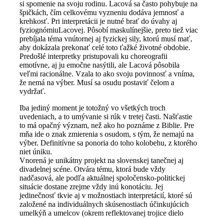
si spomenie na svoju rodinu. Lacová sa často pohybuje na
špičkách, čím celkovému vyzneniu dodáva jemnosť a
krehkosť. Pri interpretácii je nutné brať do úvahy aj
fyziognómiuLacovej. Pôsobí maskulínejšie, preto tiež viac
prebíjala téma vnútornej aj fyzickej sily, ktorú musí mať,
aby dokázala prekonať celé toto ťažké životné obdobie.
Predošlé interpretky pristupovali ku choreografii
emotívne, aj ju emočne nasýtili, ale Lacová pôsobila
veľmi racionálne. Vzala to ako svoju povinnosť a vníma,
že nemá na výber. Musí sa osudu postaviť čelom a
vydržať.
Iba jediný moment je totožný vo všetkých troch
uvedeniach, a to umývanie si rúk v tretej časti. Našťastie
to má opačný význam, než ako ho poznáme z Biblie. Pre
mňa ide o znak zmierenia s osudom, s tým, že nemajú na
výber. Definitívne sa ponoria do toho kolobehu, z ktorého
niet úniku.
Vnorená je unikátny projekt na slovenskej tanečnej aj
divadelnej scéne. Otvára tému, ktorá bude vždy
nadčasová, ale podľa aktuálnej spoločensko-politickej
situácie dostane zrejme vždy inú konotáciu. Jej
jedinečnosť tkvie aj v možnostiach interpretácií, ktoré sú
založené na individuálnych skúsenostiach účinkujúcich
umelkýň a umelcov (okrem reflektovanej trojice dielo