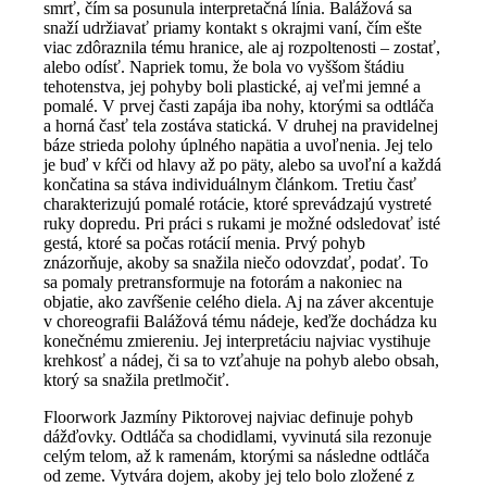
smrť, čím sa posunula interpretačná línia. Balážová sa
snaží udržiavať priamy kontakt s okrajmi vaní, čím ešte
viac zdôraznila tému hranice, ale aj rozpoltenosti – zostať,
alebo odísť. Napriek tomu, že bola vo vyššom štádiu
tehotenstva, jej pohyby boli plastické, aj veľmi jemné a
pomalé. V prvej časti zapája iba nohy, ktorými sa odtláča
a horná časť tela zostáva statická. V druhej na pravidelnej
báze strieda polohy úplného napätia a uvoľnenia. Jej telo
je buď v kŕči od hlavy až po päty, alebo sa uvoľní a každá
končatina sa stáva individuálnym článkom. Tretiu časť
charakterizujú pomalé rotácie, ktoré sprevádzajú vystreté
ruky dopredu. Pri práci s rukami je možné odsledovať isté
gestá, ktoré sa počas rotácií menia. Prvý pohyb
znázorňuje, akoby sa snažila niečo odovzdať, podať. To
sa pomaly pretransformuje na fotorám a nakoniec na
objatie, ako zavŕšenie celého diela. Aj na záver akcentuje
v choreografii Balážová tému nádeje, keďže dochádza ku
konečnému zmiereniu. Jej interpretáciu najviac vystihuje
krehkosť a nádej, či sa to vzťahuje na pohyb alebo obsah,
ktorý sa snažila pretlmočiť.
Floorwork Jazmíny Piktorovej najviac definuje pohyb
dážďovky. Odtláča sa chodidlami, vyvinutá sila rezonuje
celým telom, až k ramenám, ktorými sa následne odtláča
od zeme. Vytvára dojem, akoby jej telo bolo zložené z