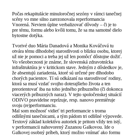
Počas rekapitulácie minuloročnej sezóny v rámci tanečnej
scény vo mne silno zarezonovala reperformancia
Vnorená. Neviem úplne verbalizovať dôvody – či je to
pre tému, formu alebo kvôli tomu, že sa ma samotné dielo
bytostne dotýka.
Tvorivé duo Mária Danadová a Monika Kováčová tu
otvára tému dlhodobej starostlivosti o blízku osobu, ktorej
už nie je pomoci a treba jej už len pomôcť dôstojne dožiť.
Vo všeobecnosti je známe, že slovenská zdravotnícka
infraštruktúra je v kritickom stave. Jedným z dôsledkov je,
že absentujú zariadenia, ktoré sú určené pre dlhodobo
chorých pacientov. Tí sú odkázaní na starostlivosť rodiny,
ktorá sa musí vzdať svojho doterajšieho života a ten
preorientovať iba na toho jedného príbuzného (či dokonca
viacerých príbuzných naraz). V tejto spoločenskej situácií
ODIVO pravidelne reprízuje, resp. nanovo premiéruje
svoju (re)performanciu.
Mal som možnosť vidieť tri performancie s troma
odlišnými tanečnicami, a tým pádom tri odlišné výpovede.
Textový základ kolektívu autoriek je pritom vždy ten istý,
v performancii nahovorený Zuzanou Galkovou. Ide o
Galkovej osobný príbeh, ktorý možno vnímať ako formu