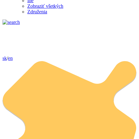
Iné
Zobraziť všetkých
Združenia
sk
/
en