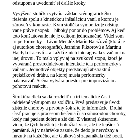
odstupom a uvedomiť si ďalšie kroky.
Vyvýšená stolička vytvára základ scénografického
riešenia spolu s kinetickou inštaláciou vaní, s ktorou je
zároveň v kontraste. Kým stolička symbolizuje odstup,
vane práve naopak – hlboký ponor do problémov. Aj keď
toto konštatovanie nie je celkom jednoznačné. Videl som
tri performerky – Líviu Mendéz Marín Balážovú (ktorá je
aj autorkou choreografie), Jazmínu Piktorovú a Martinu
Hajdyla Lacovú – a každá z nich interagovala s vaňami na
inej úrovni. To malo vplyv aj na zvukovú stopu, ktorá je
vytváraná prostredníctvom interakcie tela performerky s
vaňami. Jednotlivé objekty predstavujú abstraktnú
prekážkovú dráhu, na ktorej musia performerky
balansovať. Scéna vytvára priestor pre improvizáciu a
pohotovú reakciu.
Štruktúra diela sa dá rozdeliť na tri tematické časti
oddelené výstupom na stoličku. Prvá predstavuje úvod:
zistenie choroby a prvotný šok z tejto informácie. Druhá
časť pracuje s procesom liečenia či so sínusoidou choroby,
kedy má pacient dobré a zlé dni. Z vlastnej skúsenosti
viem, že tých horších je bohužiaľ viac, ale tie lepšie sú
pamätné. Aj v nahrávke zaznie, že dedo je nervózny a
mrzutý na každého, ale Galková si zapamätala tiež pocit,