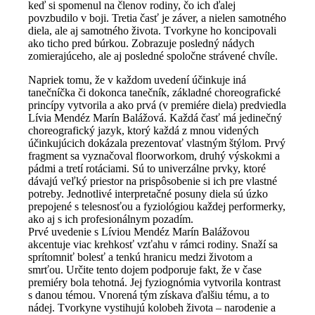
keď si spomenul na členov rodiny, čo ich ďalej
povzbudilo v boji. Tretia časť je záver, a nielen samotného
diela, ale aj samotného života. Tvorkyne ho koncipovali
ako ticho pred búrkou. Zobrazuje posledný nádych
zomierajúceho, ale aj posledné spoločne strávené chvíle.
Napriek tomu, že v každom uvedení účinkuje iná
tanečníčka či dokonca tanečník, základné choreografické
princípy vytvorila a ako prvá (v premiére diela) predviedla
Lívia Mendéz Marín Balážová. Každá časť má jedinečný
choreografický jazyk, ktorý každá z mnou videných
účinkujúcich dokázala prezentovať vlastným štýlom. Prvý
fragment sa vyznačoval floorworkom, druhý výskokmi a
pádmi a tretí rotáciami. Sú to univerzálne prvky, ktoré
dávajú veľký priestor na prispôsobenie si ich pre vlastné
potreby. Jednotlivé interpretačné posuny diela sú úzko
prepojené s telesnosťou a fyziológiou každej performerky,
ako aj s ich profesionálnym pozadím.
Prvé uvedenie s Líviou Mendéz Marín Balážovou
akcentuje viac krehkosť vzťahu v rámci rodiny. Snaží sa
sprítomniť bolesť a tenkú hranicu medzi životom a
smrťou. Určite tento dojem podporuje fakt, že v čase
premiéry bola tehotná. Jej fyziognómia vytvorila kontrast
s danou témou. Vnorená tým získava ďalšiu tému, a to
nádej. Tvorkyne vystihujú kolobeh života – narodenie a