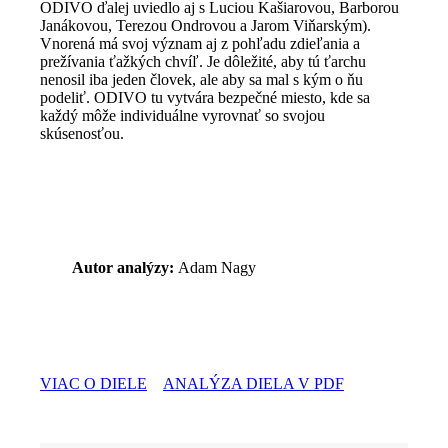
ODIVO ďalej uviedlo aj s Luciou Kašiarovou, Barborou
Janákovou, Terezou Ondrovou a Jarom Viňarským).
Vnorená má svoj význam aj z pohľadu zdieľania a
prežívania ťažkých chvíľ. Je dôležité, aby tú ťarchu
nenosil iba jeden človek, ale aby sa mal s kým o ňu
podeliť. ODIVO tu vytvára bezpečné miesto, kde sa
každý môže individuálne vyrovnať so svojou
skúsenosťou.
Autor analýzy:
Adam Nagy
VIAC O DIELE
ANALÝZA DIELA V PDF