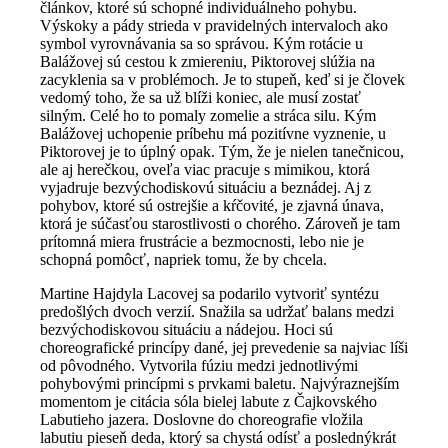
článkov, ktoré sú schopné individuálneho pohybu.
Výskoky a pády strieda v pravidelných intervaloch ako
symbol vyrovnávania sa so správou. Kým rotácie u
Balážovej sú cestou k zmiereniu, Piktorovej slúžia na
zacyklenia sa v problémoch. Je to stupeň, keď si je človek
vedomý toho, že sa už blíži koniec, ale musí zostať
silným. Celé ho to pomaly zomelie a stráca silu. Kým
Balážovej uchopenie príbehu má pozitívne vyznenie, u
Piktorovej je to úplný opak. Tým, že je nielen tanečnicou,
ale aj herečkou, oveľa viac pracuje s mimikou, ktorá
vyjadruje bezvýchodiskovú situáciu a beznádej. Aj z
pohybov, ktoré sú ostrejšie a kŕčovité, je zjavná únava,
ktorá je súčasťou starostlivosti o chorého. Zároveň je tam
prítomná miera frustrácie a bezmocnosti, lebo nie je
schopná pomôcť, napriek tomu, že by chcela.
Martine Hajdyla Lacovej sa podarilo vytvoriť syntézu
predošlých dvoch verzií. Snažila sa udržať balans medzi
bezvýchodiskovou situáciu a nádejou. Hoci sú
choreografické princípy dané, jej prevedenie sa najviac líši
od pôvodného. Vytvorila fúziu medzi jednotlivými
pohybovými princípmi s prvkami baletu. Najvýraznejším
momentom je citácia sóla bielej labute z Čajkovského
Labutieho jazera. Doslovne do choreografie vložila
labutiu pieseň deda, ktorý sa chystá odísť a poslednýkrát