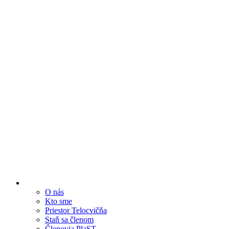
O nás
Kto sme
Priestor Telocvičňa
Staň sa členom
Členovia PlaST