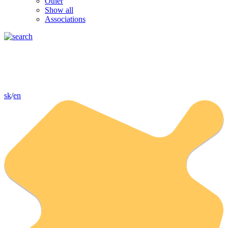
Other
Show all
Associations
sk
/
en