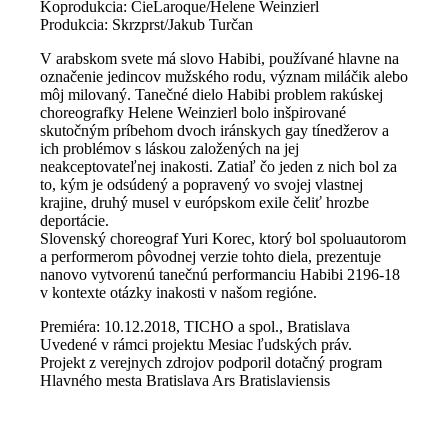
Koprodukcia: CieLaroque/Helene Weinzierl
Produkcia: Skrzprst/Jakub Turčan
V arabskom svete má slovo Habibi, používané hlavne na
označenie jedincov mužského rodu, význam miláčik alebo
môj milovaný. Tanečné dielo Habibi problem rakúskej
choreografky Helene Weinzierl bolo inšpirované
skutočným príbehom dvoch iránskych gay tínedžerov a
ich problémov s láskou založených na jej
neakceptovateľnej inakosti. Zatiaľ čo jeden z nich bol za
to, kým je odsúdený a popravený vo svojej vlastnej
krajine, druhý musel v európskom exile čeliť hrozbe
deportácie.
Slovenský choreograf Yuri Korec, ktorý bol spoluautorom
a performerom pôvodnej verzie tohto diela, prezentuje
nanovo vytvorenú tanečnú performanciu Habibi 2196-18
v kontexte otázky inakosti v našom regióne.
Premiéra: 10.12.2018, TICHO a spol., Bratislava
Uvedené v rámci projektu Mesiac ľudských práv.
Projekt z verejnych zdrojov podporil dotačný program
Hlavného mesta Bratislava Ars Bratislaviensis