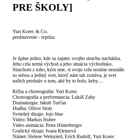
PRE ŠKOLY]
Yuri Korec & Co.
predstavenie - repríza
Je úplne jedno, kde sa zajatec svojho strachu nachádza.
Jeho cela nemá východ a jeho situácia východisko.
Strachom z toho, kým sme, si svoju celu nosíme neustále
so sebou a jediný svet, ktorý nám tak zostáva, je svet
našich predstáv o tom, aké by to bolo, keby…
Réžia a choreografia: Yuri Korec
Choreografia a performancia: Lukáš Zahy
Dramaturgia: Jakub Turčan
Hudba: Oliver Stotz
Svetelný dizajn: Jojo blue
Video: Markus Huber
Video animácia: Petra Hinterberger
Grafický dizajn: Ivana Kleinová
Námet: Helene Weinzierl, Erich Rudolf, Yuri Korec