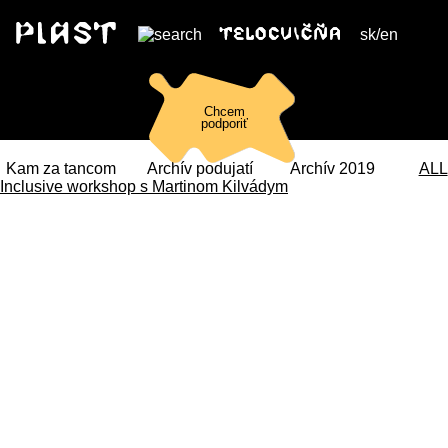
sk
/
en
Chcem
podporiť
Kam za tancom
Archív podujatí
Archív 2019
ALL
Inclusive workshop s Martinom Kilvádym