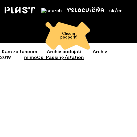
sk
/
en
Chcem
podporiť
Kam za tancom
Archív podujatí
Archív
2019
mimoOs: Passing/station