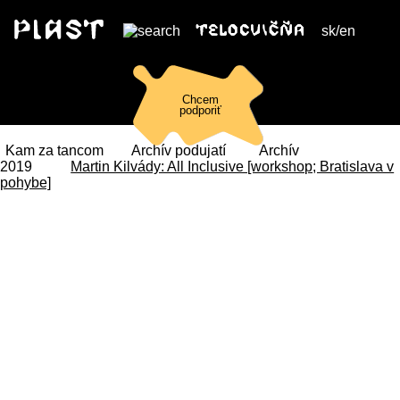
sk
/
en
Chcem
podporiť
Kam za tancom
Archív podujatí
Archív
2019
Martin Kilvády: All Inclusive [workshop; Bratislava v
pohybe]