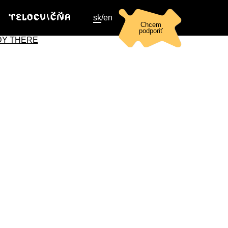
sk
/
en
Chcem
podporiť
DY THERE