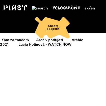
sk
/
en
Chcem
podporiť
Kam za tancom
Archív podujatí
Archív
2021
Lucia Holinová - WATCH NOW