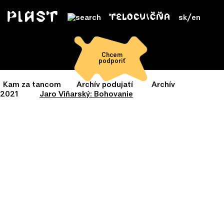
sk
/
en
Chcem
podporiť
Kam za tancom
Archív podujatí
Archív
2021
Jaro Viňarský: Bohovanie