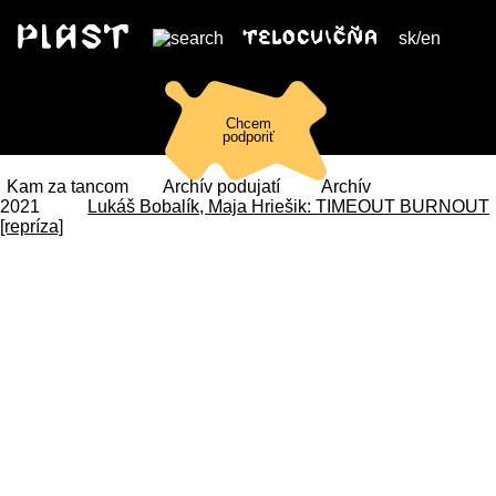
sk
/
en
Chcem
podporiť
Kam za tancom
Archív podujatí
Archív
2021
Lukáš Bobalík, Maja Hriešik: TIMEOUT BURNOUT
[repríza]