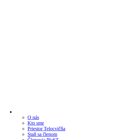
O nás
Kto sme
Priestor Telocvičňa
Staň sa členom
Členovia PlaST