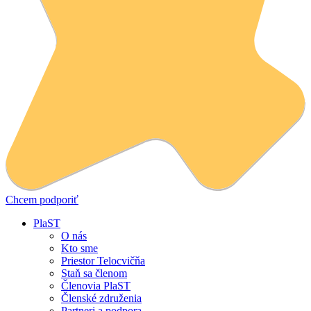
Chcem podporiť
PlaST
O nás
Kto sme
Priestor Telocvičňa
Staň sa členom
Členovia PlaST
Členské združenia
Partneri a podpora