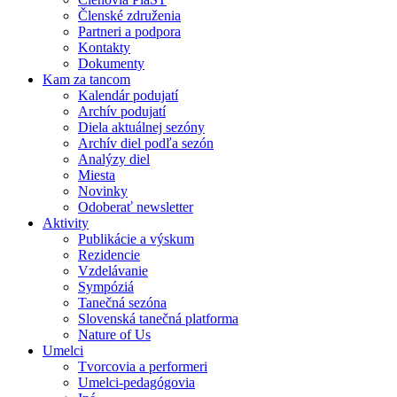
Členské združenia
Partneri a podpora
Kontakty
Dokumenty
Kam za tancom
Kalendár podujatí
Archív podujatí
Diela aktuálnej sezóny
Archív diel podľa sezón
Analýzy diel
Miesta
Novinky
Odoberať newsletter
Aktivity
Publikácie a výskum
Rezidencie
Vzdelávanie
Sympóziá
Tanečná sezóna
Slovenská tanečná platforma
Nature of Us
Umelci
Tvorcovia a performeri
Umelci-pedagógovia