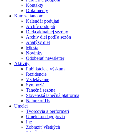
Kontakty
Dokumenty
Kam za tancom
Kalendár podujatí
Archív podujatí
Diela aktuálnej sezóny
Archív diel podľa sezón
Analýzy diel
Miesta
Novinky
Odoberať newsletter
Aktivity
Publikácie a výskum
Rezidencie
Vzdelávanie
Sympóziá
Tanečná sezóna
Slovenská tanečná platforma
Nature of Us
Umelci
Tvorcovia a performeri
Umelci-pedagógovia
Iné
Zobraziť všetkých