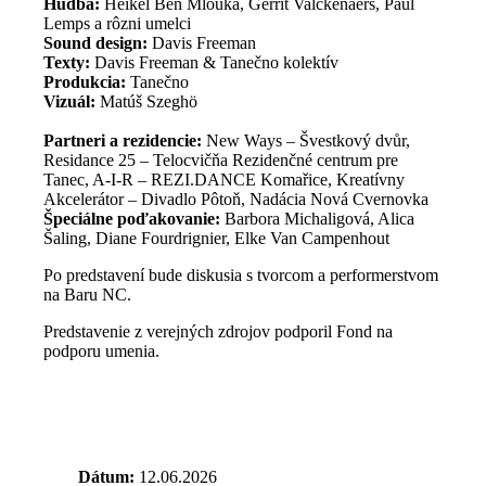
Hudba:
Heikel Ben Mlouka, Gerrit Valckenaers, Paul
Lemps a rôzni umelci
Sound design:
Davis Freeman
Texty:
Davis Freeman & Tanečno kolektív
Produkcia:
Tanečno
Vizuál:
Matúš Szeghö
Partneri a rezidencie:
New Ways – Švestkový dvůr,
Residance 25 – Telocvičňa Rezidenčné centrum pre
Tanec, A-I-R – REZI.DANCE Komařice, Kreatívny
Akcelerátor – Divadlo Pôtoň, Nadácia Nová Cvernovka
Špeciálne poďakovanie:
Barbora Michaligová, Alica
Šaling, Diane Fourdrignier, Elke Van Campenhout
Po predstavení bude diskusia s tvorcom a performerstvom
na Baru NC.
Predstavenie z verejných zdrojov podporil Fond na
podporu umenia.
Dátum:
12.06.2026