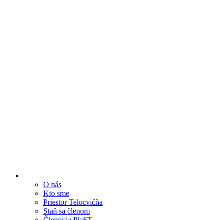
O nás
Kto sme
Priestor Telocvičňa
Staň sa členom
Členovia PlaST