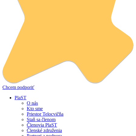
Chcem podporiť
PlaST
O nás
Kto sme
Priestor Telocvičňa
Staň sa členom
Členovia PlaST
Členské združenia
Partneri a podpora