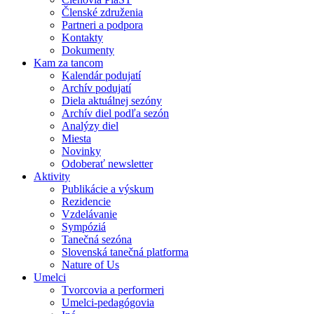
Členské združenia
Partneri a podpora
Kontakty
Dokumenty
Kam za tancom
Kalendár podujatí
Archív podujatí
Diela aktuálnej sezóny
Archív diel podľa sezón
Analýzy diel
Miesta
Novinky
Odoberať newsletter
Aktivity
Publikácie a výskum
Rezidencie
Vzdelávanie
Sympóziá
Tanečná sezóna
Slovenská tanečná platforma
Nature of Us
Umelci
Tvorcovia a performeri
Umelci-pedagógovia