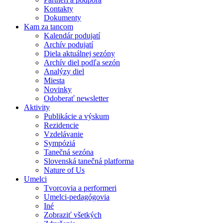
Kontakty
Dokumenty
Kam za tancom
Kalendár podujatí
Archív podujatí
Diela aktuálnej sezóny
Archív diel podľa sezón
Analýzy diel
Miesta
Novinky
Odoberať newsletter
Aktivity
Publikácie a výskum
Rezidencie
Vzdelávanie
Sympóziá
Tanečná sezóna
Slovenská tanečná platforma
Nature of Us
Umelci
Tvorcovia a performeri
Umelci-pedagógovia
Iné
Zobraziť všetkých