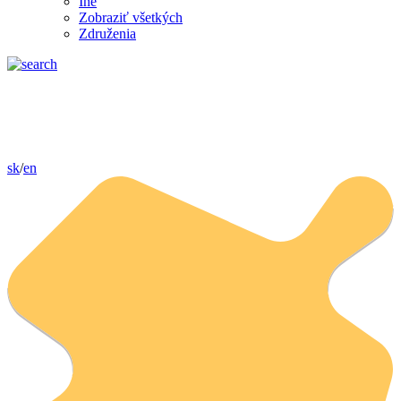
Iné
Zobraziť všetkých
Združenia
sk
/
en