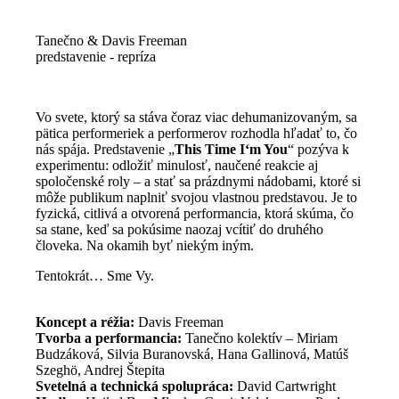
Tanečno & Davis Freeman
predstavenie - repríza
Vo svete, ktorý sa stáva čoraz viac dehumanizovaným, sa
pätica performeriek a performerov rozhodla hľadať to, čo
nás spája. Predstavenie „
This Time I‘m You
“ pozýva k
experimentu: odložiť minulosť, naučené reakcie aj
spoločenské roly – a stať sa prázdnymi nádobami, ktoré si
môže publikum naplniť svojou vlastnou predstavou. Je to
fyzická, citlivá a otvorená performancia, ktorá skúma, čo
sa stane, keď sa pokúsime naozaj vcítiť do druhého
človeka. Na okamih byť niekým iným.
Tentokrát… Sme Vy.
Koncept a réžia:
Davis Freeman
Tvorba a performancia:
Tanečno kolektív – Miriam
Budzáková, Silvia Buranovská, Hana Gallinová, Matúš
Szeghö, Andrej Štepita
Svetelná a technická spolupráca:
David Cartwright