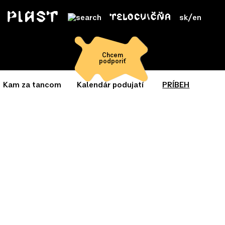
sk
/
en
Chcem
podporiť
Kam za tancom
Kalendár podujatí
PRÍBEH