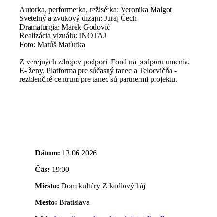
Autorka, performerka, režisérka: Veronika Malgot
Svetelný a zvukový dizajn: Juraj Čech
Dramaturgia: Marek Godovič
Realizácia vizuálu: INOTAJ
Foto: Matúš Maťufka
Z verejných zdrojov podporil Fond na podporu umenia.
E- ženy, Platforma pre súčasný tanec a Telocvičňa -
rezidenčné centrum pre tanec sú partnermi projektu.
Dátum:
13.06.2026
Čas:
19:00
Miesto:
Dom kultúry Zrkadlový háj
Mesto:
Bratislava