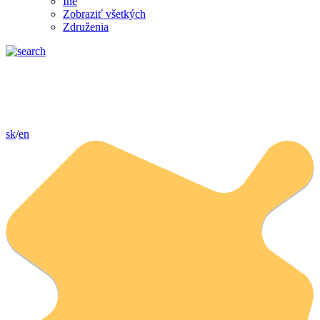
Iné
Zobraziť všetkých
Združenia
sk
/
en