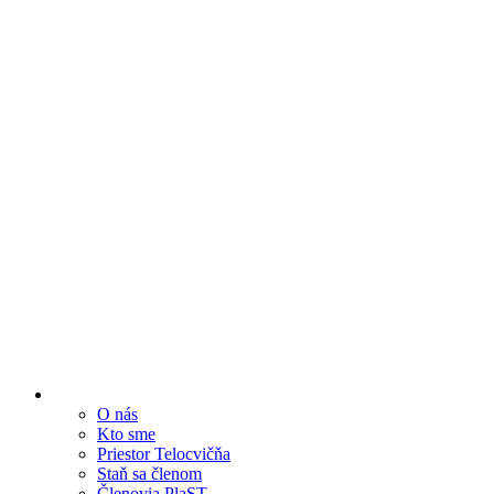
O nás
Kto sme
Priestor Telocvičňa
Staň sa členom
Členovia PlaST