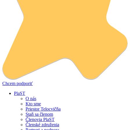
Chcem podporiť
PlaST
O nás
Kto sme
Priestor Telocvičňa
Staň sa členom
Členovia PlaST
Členské združenia
Partneri a podpora