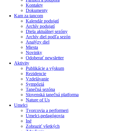
Kontakty
Dokumenty
Kam za tancom
Kalendár podujatí
Archív podujatí
Diela aktuálnej sezóny
Archív diel podľa sezón
Analýzy diel
Miesta
Novinky
Odoberať newsletter
Aktivity
Publikácie a výskum
Rezidencie
Vzdelávanie
Sympóziá
Tanečná sezóna
Slovenská tanečná platforma
Nature of Us
Umelci
Tvorcovia a performeri
Umelci-pedagógovia
Iné
Zobraziť všetkých