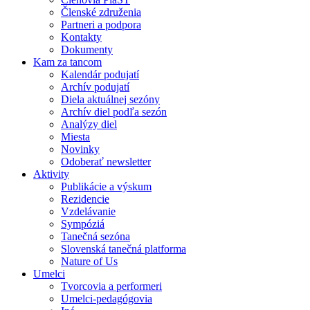
Členské združenia
Partneri a podpora
Kontakty
Dokumenty
Kam za tancom
Kalendár podujatí
Archív podujatí
Diela aktuálnej sezóny
Archív diel podľa sezón
Analýzy diel
Miesta
Novinky
Odoberať newsletter
Aktivity
Publikácie a výskum
Rezidencie
Vzdelávanie
Sympóziá
Tanečná sezóna
Slovenská tanečná platforma
Nature of Us
Umelci
Tvorcovia a performeri
Umelci-pedagógovia