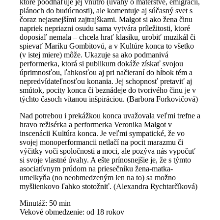
ktoré poodhaľuje jej vnútro (úvahy o materstve, emigrácii,
plánoch do budúcnosti), ale komentuje aj súčasný svet s
čoraz nejasnejšími zajtrajškami. Malgot si ako žena činu
napriek nepriazni osudu sama vytvára príležitosti, ktoré
doposiaľ nemala – chcela hrať klasiku, urobiť muzikál či
spievať Mariku Gombitovú, a v Kultúre konca to všetko
(v istej miere) môže. Ukazuje sa ako podmanivá
performerka, ktorá si publikum dokáže získať svojou
úprimnosťou, ľahkosťou aj pri načieraní do hĺbok tém a
nepredvídateľnosťou konania. Jej schopnosť pretaviť aj
smútok, pocity konca či beznádeje do tvorivého činu je v
týchto časoch vítanou inšpiráciou. (Barbora Forkovičová)
Nad potrebou i prekážkou konca uvažovala veľmi trefne a
hravo režisérka a performerka Veronika Malgot v
inscenácii Kultúra konca. Je veľmi sympatické, že vo
svojej monoperformancii netlačí na pocit marazmu či
výčitky voči spoločnosti a moci, ale pozýva nás vypočuť
si svoje vlastné úvahy. A ešte prínosnejšie je, že s týmto
asociatívnym prúdom na priesečníku žena-matka-
umelkyňa (no neobmedzeným len na to) sa možno
myšlienkovo ľahko stotožniť. (Alexandra Rychtarčíková)
Minutáž: 50 min
Vekové obmedzenie: od 18 rokov