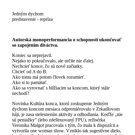
Jedným dychom
predstavenie - repríza
Autorská monoperformancia o schopnosti ukončovať
so zapojením diváctva.
Koniec sa neprejavil.
Nejako to pokračovalo, ale určite nie ďalej.
Nechcieť konce, čo sú nové začiatky.
Chcieť od A do B.
Ako tomu má potom človek rozumieť.
Ako si to pamätať.
Ako sa vyrovnať s blížiacim sa koncom, ktorý stále
nechodí?
Novinka Kultúra konca, ktorú zoskupenie Jedným
dychom koncom mesiaca odpremiérovalo v Zrkadlovom
háji, je zasa stelesnením aktivity a odhodlania. Keďže „nie
sú peniažky“ (lebo zdeštruovaný FPU), režisérka
Veronika Malgot pracovala s tým, čo mala k dispozícii a
vytvorila one woman show. Vzniklo tak sugestívne dielo,