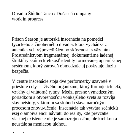
Divadlo Štúdio Tanca / Dočasná company
work in progress
Prison Season je autorská inscenácia na pomedzí
fyzického a činoherného divadla, ktorá vychádza z
autentických výpovedí žien po skúsenosti s väzením.
Prostredníctvom fragmentárnej, dokumentárne ladenej
štruktúry skúma krehkosť identity formovanej aj narúšanej
systémom, ktorý zároveň obmedzuje aj poskytuje ilúziu
bezpečia.
V centre inscenácie stoja dve performerky uzavreté v
priestore cely — živého organizmu, ktorý formuje ich telá,
vzťahy aj vnútorné rytmy. Medzi presne vymedzeným
poriadkom a otvorenosťou vonkajšieho sveta sa rozvíja
stav neistoty, v ktorom sa sloboda stáva náročným
procesom znovu-učenia. Inscenácia tak vytvára scénickú
esej o ambivalencii návratu do reality, kde prevzatie
vlastnej existencie nie je samozrejmosťou, ale krehkou a
neustále sa meniacou úlohou.