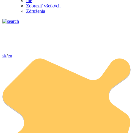
Iné
Zobraziť všetkých
Združenia
sk
/
en