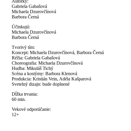
Autorky:
Gabriela Gabašová
Michaela Dzurovčínová
Barbora Černá
Účinkujú:
Michaela Dzurovčínová
Barbora Černá
Tvorivý tím:
Koncept: Michaela Dzurovčínová, Barbora Černá
Réžia: Gabriela Gabašová
Choreografia: Michaela Dzurovčínová
Hudba: Mikuláš Tichý
Scéna a kostýmy: Barbora Klenová
Produkcia: Kristián Vein, Adéla Kašparová
Svetelný dizajn: bude doplnené
Dĺžka trvania:
60 min.
Vekové odporúčanie:
12+