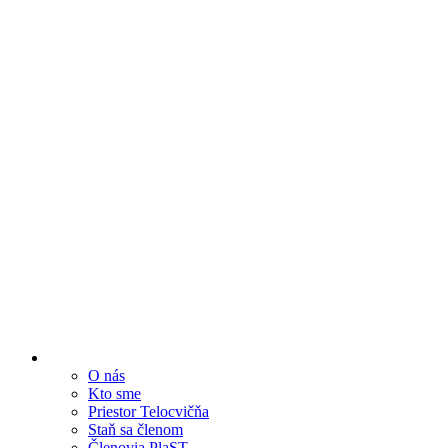
O nás
Kto sme
Priestor Telocvičňa
Staň sa členom
Členovia PlaST