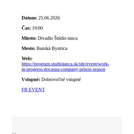
Dátum:
25.06.2026
Čas:
19:00
Miesto:
Divadlo Štúdio tanca
Mesto:
Banská Bystrica
Web:
https://program.studiotanca.sk/site/event/work-
in-progress-docasna-company-prison-season
Vstupné:
Dobrovoľné vstupné
FB EVENT