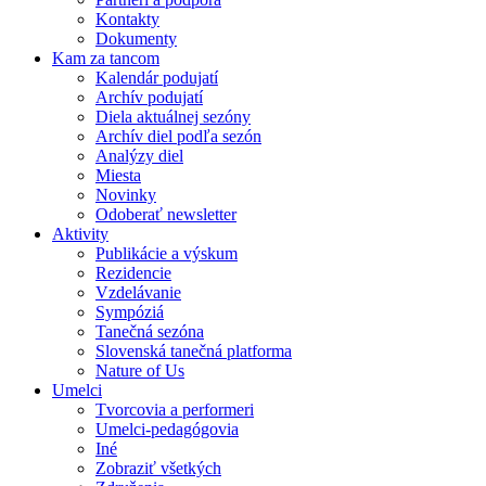
Kontakty
Dokumenty
Kam za tancom
Kalendár podujatí
Archív podujatí
Diela aktuálnej sezóny
Archív diel podľa sezón
Analýzy diel
Miesta
Novinky
Odoberať newsletter
Aktivity
Publikácie a výskum
Rezidencie
Vzdelávanie
Sympóziá
Tanečná sezóna
Slovenská tanečná platforma
Nature of Us
Umelci
Tvorcovia a performeri
Umelci-pedagógovia
Iné
Zobraziť všetkých