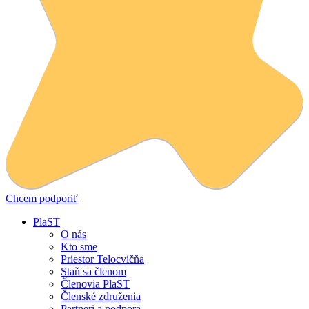
Chcem podporiť
PlaST
O nás
Kto sme
Priestor Telocvičňa
Staň sa členom
Členovia PlaST
Členské združenia
Partneri a podpora