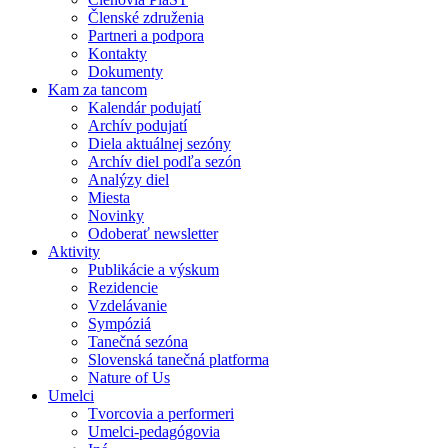
Členské združenia
Partneri a podpora
Kontakty
Dokumenty
Kam za tancom
Kalendár podujatí
Archív podujatí
Diela aktuálnej sezóny
Archív diel podľa sezón
Analýzy diel
Miesta
Novinky
Odoberať newsletter
Aktivity
Publikácie a výskum
Rezidencie
Vzdelávanie
Sympóziá
Tanečná sezóna
Slovenská tanečná platforma
Nature of Us
Umelci
Tvorcovia a performeri
Umelci-pedagógovia