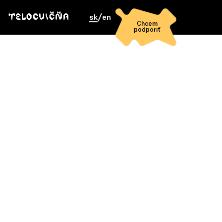
sk
/
en
Chcem
podporiť