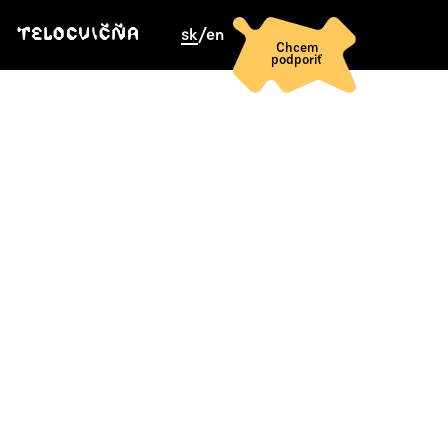
sk
/
en
Chcem
podporiť