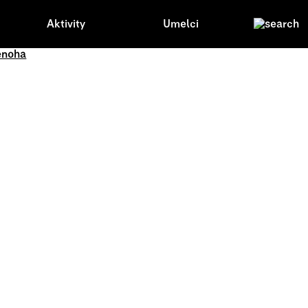
Aktivity
Umelci
enoha