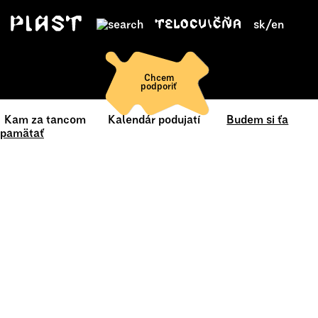
sk
/
en
Chcem
podporiť
Kam za tancom
Kalendár podujatí
Budem si ťa
pamätať