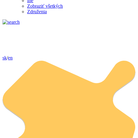
Iné
Zobraziť všetkých
Združenia
sk
/
en