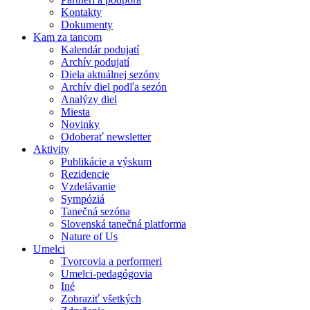
Kontakty
Dokumenty
Kam za tancom
Kalendár podujatí
Archív podujatí
Diela aktuálnej sezóny
Archív diel podľa sezón
Analýzy diel
Miesta
Novinky
Odoberať newsletter
Aktivity
Publikácie a výskum
Rezidencie
Vzdelávanie
Sympóziá
Tanečná sezóna
Slovenská tanečná platforma
Nature of Us
Umelci
Tvorcovia a performeri
Umelci-pedagógovia
Iné
Zobraziť všetkých