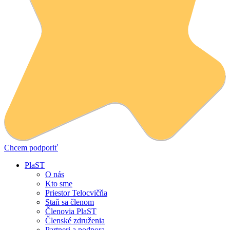
Chcem podporiť
PlaST
O nás
Kto sme
Priestor Telocvičňa
Staň sa členom
Členovia PlaST
Členské združenia
Partneri a podpora