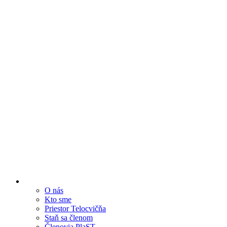
O nás
Kto sme
Priestor Telocvičňa
Staň sa členom
Členovia PlaST