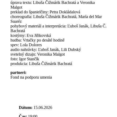
úprava textu: Libuša Čižmárik Bachratá a Veronika
Malgot
preklad do španielčiny: Petra Dokládalová
choreografia: Libuša Čižmárik Bachratá, María del Mar
Suaréz
pohybový materiál a interpretácia: Ľuboš Janák, Libuša Č.
Bachratá
kostýmy: Eva Jiřikovská
hudba: Vrtačky po desáté hodině
spev: Lola Dolores
audio nahrávky: Ľuboš Janák, Lili Dubský
svetelný dizajn: Veronika Malgot
foto: Igor Stančík
produkcia: Libuša Čižmárik Bachratá
partneri:
Fond na podporu umenia
Dátum:
15.06.2026
Čas:
19:00