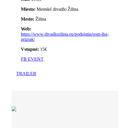
Miesto:
Mestské divadlo Žilina
Mesto:
Žilina
Web:
https://www.divadlozilina.eu/podujatia/som-iba-
prizrak/
Vstupné:
15€
FB EVENT
TRAILER