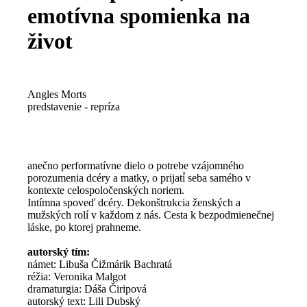
emotívna spomienka na
život
Angles Morts
predstavenie - repríza
anečno performatívne dielo o potrebe vzájomného
porozumenia dcéry a matky, o prijatí́ seba samého v
kontexte celospoločenských noriem.
Intímna spoveď dcéry. Dekonštrukcia ženských a
mužských rolí v každom z nás. Cesta k bezpodmienečnej
láske, po ktorej prahneme.
autorský tím:
námet: Libuša Čižmárik Bachratá
réžia: Veronika Malgot
dramaturgia: Dáša Čiripová
autorský text: Lili Dubský