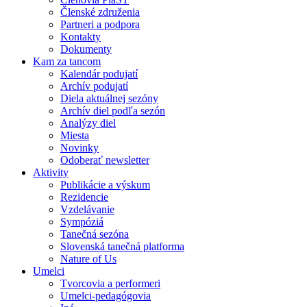
Členské združenia
Partneri a podpora
Kontakty
Dokumenty
Kam za tancom
Kalendár podujatí
Archív podujatí
Diela aktuálnej sezóny
Archív diel podľa sezón
Analýzy diel
Miesta
Novinky
Odoberať newsletter
Aktivity
Publikácie a výskum
Rezidencie
Vzdelávanie
Sympóziá
Tanečná sezóna
Slovenská tanečná platforma
Nature of Us
Umelci
Tvorcovia a performeri
Umelci-pedagógovia