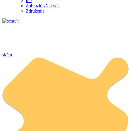
Iné
Zobraziť všetkých
Združenia
sk
/
en