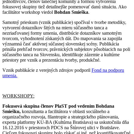
jednotlivcov, členov tanečnej komunity a formou vytvorenia
fokusovej skupiny tiež detailnejšie pomenovať danú situáciu. Ako
facilitátor workshop viedol
Bohdan Smieška
.
Samotný prieskum (vznik publikácie) spočíval v tvorbe metodiky,
vytvorení dotazníkov šitých na mieru súčasného tanca a
nezriaďovanej formy umenia, distribúcie dotazníkov samotným
tvorcom, vyhodnotení získaných dát. Do mapovania sa zapojila
významná časť aktívnej súčasnej slovenskej scény. Publikácia
prináša prehľad tvorcov, právnických subjektov pôsobiacich na poli
súčasného tanca na Slovensku, identifikuje zázemie a kultúrne
priestory pre vznik a prezentáciu tvorby, produkčné.
Vznik publikácie z verejných zdrojov podporil
Fond na podporu
umenia.
WORKSHOPY:
Fokusová skupina členov PlaST pod vedením Bohdana
Smiešku,
konzultanta a facilitátora v oblasti sociálneho a
organizačného rozvoja, filantropie a strategického plánovania,
experta platformy KU-BA (Kultúrna Bratislava) sa uskutočnila dňa
16.12.2016 v priestoroch PDCS na Štúrovej ulici v Bratislave.
Cieľom fokusovej skupiny bolo získať aj iné, než kvantifikovateľné