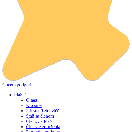
Chcem podporiť
PlaST
O nás
Kto sme
Priestor Telocvičňa
Staň sa členom
Členovia PlaST
Členské združenia
Partneri a podpora