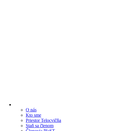
O nás
Kto sme
Priestor Telocvičňa
Staň sa členom
Členovia PlaST