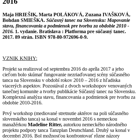
2016
Maja HRIEŠIK, Marta POLÁKOVÁ, Zuzana IVAŠKOVÁ,
Bohdan SMIEŠKA.
Súčasný tanec na Slovensku
: Mapovanie
stavu, financovania a podmienok pre tvorbu za obdobie 2010 -
2016.
1. vydanie. Bratislava : Platforma pre súčasný tanec.
2017. 89 strán. ISBN 978-80-972
696-0-9.
VZNIK KNIHY:
Projekt sa realizoval od septembra 2016 do apríla 2017 a jeho
cieľom bolo skúmať fungovanie nezriaďovanej scény súčasného
tanca na Slovensku v období rokov 2010 – 2016 z hľadiska
viacerých aspektov. Pozostával z dvoch workshopov venovaných
tanečnej komunite a tvorby publikácie Súčasný tanec na Slovensku.
Komplexná analýza stavu, financovania a podmienok pre tvorbu za
obdobie 2010-2016.
Prvý workshop (mediované stretnutie aktérov na poli súčasného
slovenského tanca) sa konal v novembri 2016 s nemeckou
manažérkou
Madeline Ritter,
autorkou nemeckého národného
projektu podpory tanca Tanzplan Deutschland. Druhý sa konal v
decembri 2016. Bol možnosťou konfrontovať rôzne názory