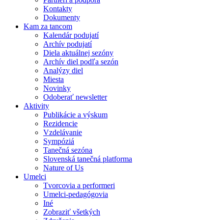
Kontakty
Dokumenty
Kam za tancom
Kalendár podujatí
Archív podujatí
Diela aktuálnej sezóny
Archív diel podľa sezón
Analýzy diel
Miesta
Novinky
Odoberať newsletter
Aktivity
Publikácie a výskum
Rezidencie
Vzdelávanie
Sympóziá
Tanečná sezóna
Slovenská tanečná platforma
Nature of Us
Umelci
Tvorcovia a performeri
Umelci-pedagógovia
Iné
Zobraziť všetkých