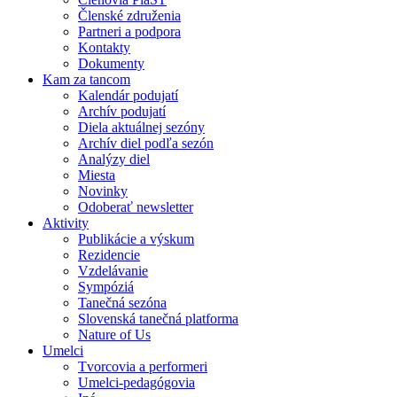
Členské združenia
Partneri a podpora
Kontakty
Dokumenty
Kam za tancom
Kalendár podujatí
Archív podujatí
Diela aktuálnej sezóny
Archív diel podľa sezón
Analýzy diel
Miesta
Novinky
Odoberať newsletter
Aktivity
Publikácie a výskum
Rezidencie
Vzdelávanie
Sympóziá
Tanečná sezóna
Slovenská tanečná platforma
Nature of Us
Umelci
Tvorcovia a performeri
Umelci-pedagógovia