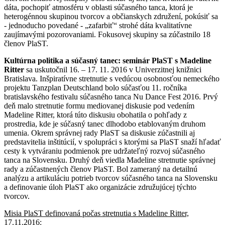
dáta, pochopiť atmosféru v oblasti súčasného tanca, ktorá je
heterogénnou skupinou tvorcov a občianskych združení, pokúsiť sa
- jednoducho povedané - „zafarbiť“ strohé dáta kvalitatívne
zaujímavými pozorovaniami. Fokusovej skupiny sa zúčastnilo 18
členov PlaST.
Kultúrna politika a súčasný tanec: seminár PlaST s Madeline
Ritter
sa uskutočnil 16. – 17. 11. 2016 v Univerzitnej knižnici
Bratislava. Inšpiratívne stretnutie s vedúcou osobnosťou nemeckého
projektu Tanzplan Deutschland bolo súčasťou 11. ročníka
bratislavského festivalu súčasného tanca Nu Dance Fest 2016. Prvý
deň malo stretnutie formu mediovanej diskusie pod vedením
Madeline Ritter, ktorá túto diskusiu obohatila o pohľady z
prostredia, kde je súčasný tanec dlhodobo etablovaným druhom
umenia. Okrem správnej rady PlaST sa diskusie zúčastnili aj
predstavitelia inštitúcií, v spolupráci s ktorými sa PlaST snaží hľadať
cesty k vytváraniu podmienok pre udržateľný rozvoj súčasného
tanca na Slovensku. Druhý deň viedla Madeline stretnutie správnej
rady a zúčastnených členov PlaST. Bol zameraný na detailnú
analýzu a artikuláciu potrieb tvorcov súčasného tanca na Slovensku
a definovanie úloh PlaST ako organizácie združujúcej týchto
tvorcov.
Misia PlaST definovaná počas stretnutia s Madeline Ritter,
17.11.2016: