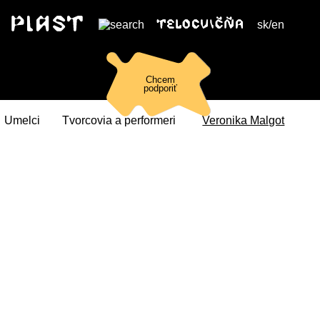
sk
/
en
Chcem
podporiť
Umelci
Tvorcovia a performeri
Veronika Malgot