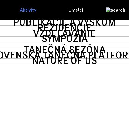
Aktivity
Umelci
PUBLIKÁCIE A VÝSKUM
REZIDENCIE
VZDELÁVANIE
SYMPÓZIÁ
TANEČNÁ SEZÓNA
OVENSKÁ TANEČNÁ PLATFO
NATURE OF US