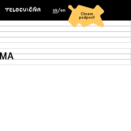
sk
/
en
Chcem
podporiť
RMA