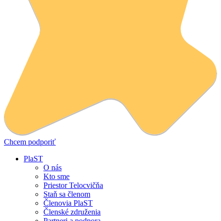
Chcem podporiť
PlaST
O nás
Kto sme
Priestor Telocvičňa
Staň sa členom
Členovia PlaST
Členské združenia
Partneri a podpora