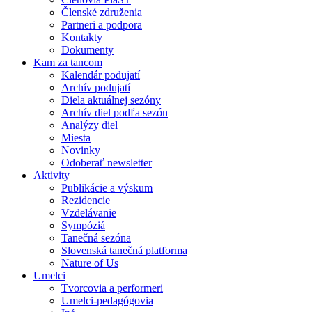
Členské združenia
Partneri a podpora
Kontakty
Dokumenty
Kam za tancom
Kalendár podujatí
Archív podujatí
Diela aktuálnej sezóny
Archív diel podľa sezón
Analýzy diel
Miesta
Novinky
Odoberať newsletter
Aktivity
Publikácie a výskum
Rezidencie
Vzdelávanie
Sympóziá
Tanečná sezóna
Slovenská tanečná platforma
Nature of Us
Umelci
Tvorcovia a performeri
Umelci-pedagógovia