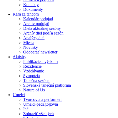
Kontakty
Dokumenty
Kam za tancom
Kalendár podujatí
Archív podujatí
Diela aktuálnej sezóny
Archív diel podľa sezón
Analýzy diel
Miesta
Novinky
Odoberať newsletter
Aktivity
Publikácie a výskum
Rezidencie
Vzdelávanie
Sympóziá
Tanečná sezóna
Slovenská tanečná platforma
Nature of Us
Umelci
Tvorcovia a performeri
Umelci-pedagógovia
Iné
Zobraziť všetkých