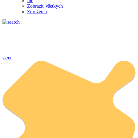
Iné
Zobraziť všetkých
Združenia
sk
/
en