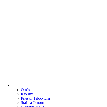
O nás
Kto sme
Priestor Telocvičňa
Staň sa členom
Členovia PlaST