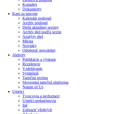
Kontakty
Dokumenty
Kam za tancom
Kalendár podujatí
Archív podujatí
Diela aktuálnej sezóny
Archív diel podľa sezón
Analýzy diel
Miesta
Novinky
Odoberať newsletter
Aktivity
Publikácie a výskum
Rezidencie
Vzdelávanie
Sympóziá
Tanečná sezóna
Slovenská tanečná platforma
Nature of Us
Umelci
Tvorcovia a performeri
Umelci-pedagógovia
Iné
Zobraziť všetkých