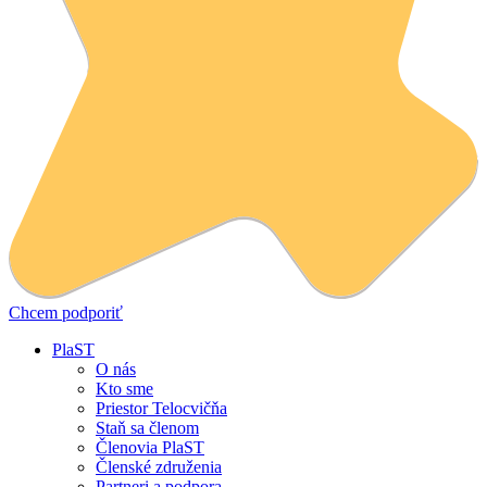
Chcem podporiť
PlaST
O nás
Kto sme
Priestor Telocvičňa
Staň sa členom
Členovia PlaST
Členské združenia
Partneri a podpora