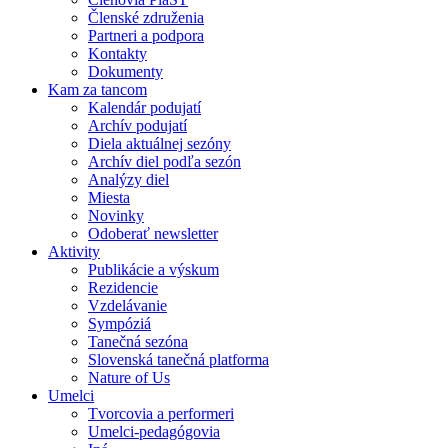
Členské združenia
Partneri a podpora
Kontakty
Dokumenty
Kam za tancom
Kalendár podujatí
Archív podujatí
Diela aktuálnej sezóny
Archív diel podľa sezón
Analýzy diel
Miesta
Novinky
Odoberať newsletter
Aktivity
Publikácie a výskum
Rezidencie
Vzdelávanie
Sympóziá
Tanečná sezóna
Slovenská tanečná platforma
Nature of Us
Umelci
Tvorcovia a performeri
Umelci-pedagógovia