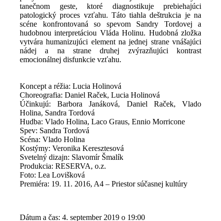
tanečnom geste, ktoré diagnostikuje prebiehajúci
patologický proces vzťahu. Táto tiahla deštrukcia je na
scéne konfrontovaná so spevom Sandry Tordovej a
hudobnou interpretáciou Vláda Holinu. Hudobná zložka
vytvára humanizujúci element na jednej strane vnášajúci
nádej a na strane druhej zvýrazňujúci kontrast
emocionálnej disfunkcie vzťahu.
Koncept a réžia: Lucia Holinová
Choreografia: Daniel Raček, Lucia Holinová
Účinkujú: Barbora Janáková, Daniel Raček, Vlado
Holina, Sandra Tordová
Hudba: Vlado Holina, Laco Graus, Ennio Morricone
Spev: Sandra Tordová
Scéna: Vlado Holina
Kostýmy: Veronika Keresztesová
Svetelný dizajn: Slavomír Šmalík
Produkcia: RESERVA, o.z.
Foto: Lea Lovišková
Premiéra: 19. 11. 2016, A4 – Priestor súčasnej kultúry
Dátum a čas: 4. september 2019 o 19:00