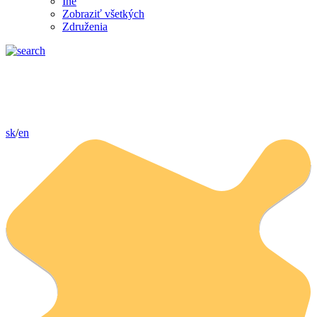
Iné
Zobraziť všetkých
Združenia
sk
/
en