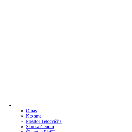
O nás
Kto sme
Priestor Telocvičňa
Staň sa členom
Členovia PlaST