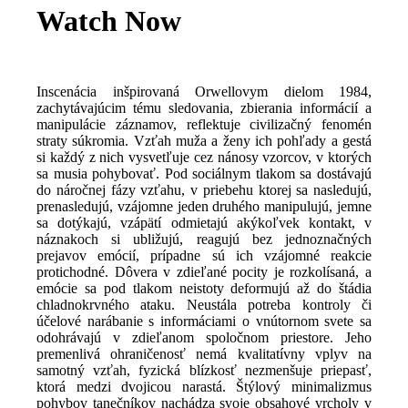
Watch Now
Inscenácia inšpirovaná Orwellovym dielom 1984,
zachytávajúcim tému sledovania, zbierania informácií a
manipulácie záznamov, reflektuje civilizačný fenomén
straty súkromia. Vzťah muža a ženy ich pohľady a gestá
si každý z nich vysvetľuje cez nánosy vzorcov, v ktorých
sa musia pohybovať. Pod sociálnym tlakom sa dostávajú
do náročnej fázy vzťahu, v priebehu ktorej sa nasledujú,
prenasledujú, vzájomne jeden druhého manipulujú, jemne
sa dotýkajú, vzápätí odmietajú akýkoľvek kontakt, v
náznakoch si ubližujú, reagujú bez jednoznačných
prejavov emócií, prípadne sú ich vzájomné reakcie
protichodné. Dôvera v zdieľané pocity je rozkolísaná, a
emócie sa pod tlakom neistoty deformujú až do štádia
chladnokrvného ataku. Neustála potreba kontroly či
účelové narábanie s informáciami o vnútornom svete sa
odohrávajú v zdieľanom spoločnom priestore. Jeho
premenlivá ohraničenosť nemá kvalitatívny vplyv na
samotný vzťah, fyzická blízkosť nezmenšuje priepasť,
ktorá medzi dvojicou narastá. Štýlový minimalizmus
pohybov tanečníkov nachádza svoje obsahové vrcholy v