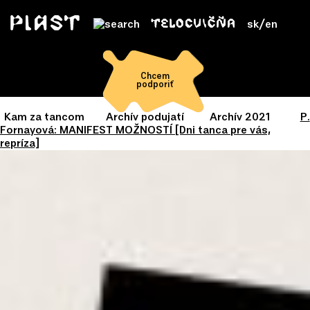
sk
/
en
Chcem
podporiť
Kam za tancom
Archív podujatí
Archív 2021
P.
Fornayová: MANIFEST MOŽNOSTÍ [Dni tanca pre vás,
repríza]