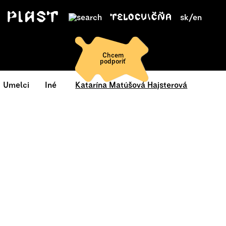
sk
/
en
Chcem
podporiť
Umelci
Iné
Katarína Matúšová Hajsterová