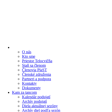
O nás
Kto sme
Priestor Telocvičňa
Staň sa členom
Členovia PlaST
Členské združenia
Partneri a podpora
Kontakty
Dokumenty
Kam za tancom
Kalendár podujatí
Archív podujatí
Diela aktuálnej sezóny
Archív diel podľa sezón