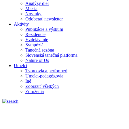
Analýzy diel
Miesta
Novinky
Odoberať newsletter
Aktivity
Publikácie a výskum
Rezidencie
Vzdelávanie
Sympóziá
Tanečná sezóna
Slovenská tanečná platforma
Nature of Us
Umelci
Tvorcovia a performeri
Umelci-pedagógovia
Iné
Zobraziť všetkých
Združenia