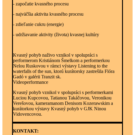
- započatie kvasného procesu
- najväčšia aktivita kvasného procesu
- zdieľanie cukru (energie)
- udržiavanie aktivity (života) kvasnej kultúry
Kvasný pohyb naživo vznikol v spolupráci s
performerom Kristiánom Šmelkom a performerkou
Nelou Ruskovou v rámci výstavy Listening to the
waterfalls of the sun, ktorú kurátorsky zastrešila Flóra
Gadó v galérii Tranzit sk.
Videoperformance
Kvasný pohyb vznikol v spolupráci s performerkami
Luciou Kupcovou, Tatianou Takáčovou, Veronikou
Verešovou, kameramanom Denisom Kozerawskim a
kurátorkou výstavy Kvasný pohyb v GJK Ninou
Vidovencovou.
KONTAKT: