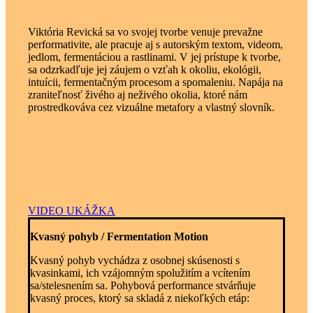
​Viktória Revická sa vo svojej tvorbe venuje prevažne
performativite, ale pracuje aj s autorským textom, videom,
jedlom, fermentáciou a rastlinami. V jej prístupe k tvorbe,
sa odzrkadľuje jej záujem o vzťah k okoliu, ekológii,
intuícii, fermentačným procesom a spomaleniu. Napája na
zraniteľnosť živého aj neživého okolia, ktoré nám
prostredkováva cez vizuálne metafory a vlastný slovník.
VIDEO UKÁŽKA
Kvasný pohyb / Fermentation Motion
Kvasný pohyb vychádza z osobnej skúsenosti s
kvasinkami, ich vzájomným spolužitím a vcítením
sa/stelesnením sa. Pohybová performance stvárňuje
kvasný proces, ktorý sa skladá z niekoľkých etáp: