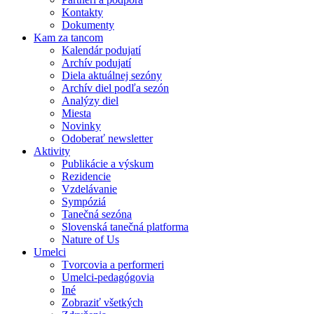
Kontakty
Dokumenty
Kam za tancom
Kalendár podujatí
Archív podujatí
Diela aktuálnej sezóny
Archív diel podľa sezón
Analýzy diel
Miesta
Novinky
Odoberať newsletter
Aktivity
Publikácie a výskum
Rezidencie
Vzdelávanie
Sympóziá
Tanečná sezóna
Slovenská tanečná platforma
Nature of Us
Umelci
Tvorcovia a performeri
Umelci-pedagógovia
Iné
Zobraziť všetkých