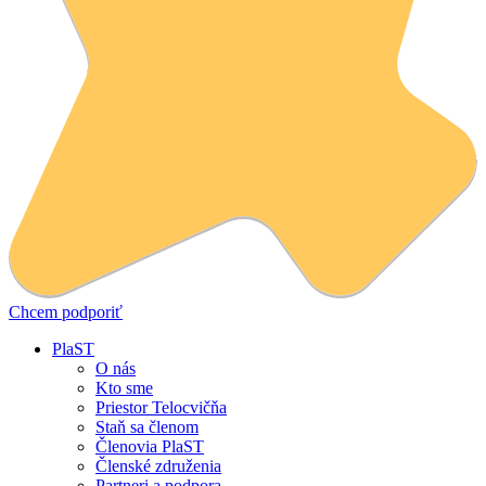
Chcem podporiť
PlaST
O nás
Kto sme
Priestor Telocvičňa
Staň sa členom
Členovia PlaST
Členské združenia
Partneri a podpora