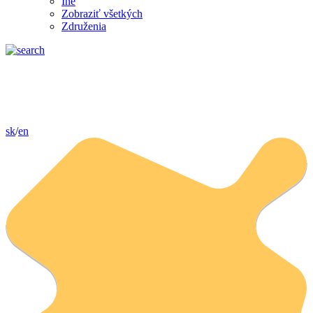
Iné
Zobraziť všetkých
Združenia
sk
/
en