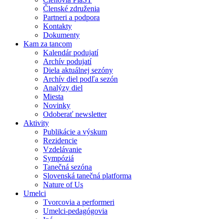
Členské združenia
Partneri a podpora
Kontakty
Dokumenty
Kam za tancom
Kalendár podujatí
Archív podujatí
Diela aktuálnej sezóny
Archív diel podľa sezón
Analýzy diel
Miesta
Novinky
Odoberať newsletter
Aktivity
Publikácie a výskum
Rezidencie
Vzdelávanie
Sympóziá
Tanečná sezóna
Slovenská tanečná platforma
Nature of Us
Umelci
Tvorcovia a performeri
Umelci-pedagógovia