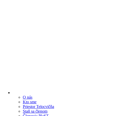
O nás
Kto sme
Priestor Telocvičňa
Staň sa členom
Členovia PlaST