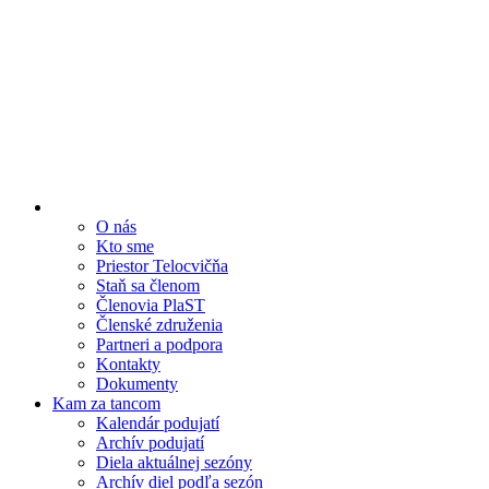
O nás
Kto sme
Priestor Telocvičňa
Staň sa členom
Členovia PlaST
Členské združenia
Partneri a podpora
Kontakty
Dokumenty
Kam za tancom
Kalendár podujatí
Archív podujatí
Diela aktuálnej sezóny
Archív diel podľa sezón