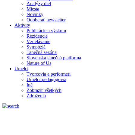
Analýzy diel
Miesta
Novinky
Odoberať newsletter
Aktivity
Publikácie a výskum
Rezidencie
Vzdelávanie
Sympóziá
Tanečná sezóna
Slovenská tanečná platforma
Nature of Us
Umelci
Tvorcovia a performeri
Umelci-pedagógovia
Iné
Zobraziť všetkých
Združenia