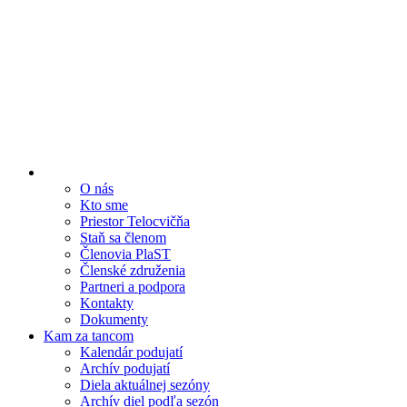
O nás
Kto sme
Priestor Telocvičňa
Staň sa členom
Členovia PlaST
Členské združenia
Partneri a podpora
Kontakty
Dokumenty
Kam za tancom
Kalendár podujatí
Archív podujatí
Diela aktuálnej sezóny
Archív diel podľa sezón