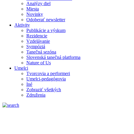
Analýzy diel
Miesta
Novinky
Odoberať newsletter
Aktivity
Publikácie a výskum
Rezidencie
Vzdelávanie
Sympóziá
Tanečná sezóna
Slovenská tanečná platforma
Nature of Us
Umelci
Tvorcovia a performeri
Umelci-pedagógovia
Iné
Zobraziť všetkých
Združenia