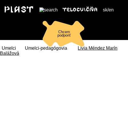
sk
/
en
Chcem
podporiť
Umelci
Umelci-pedagógovia
Lívia Méndez Marín
Balážová